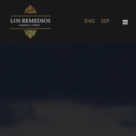
ENG
ESP
Inicio
Residencial
Viñedo y Restaurante
Eventos
Contacto
Store