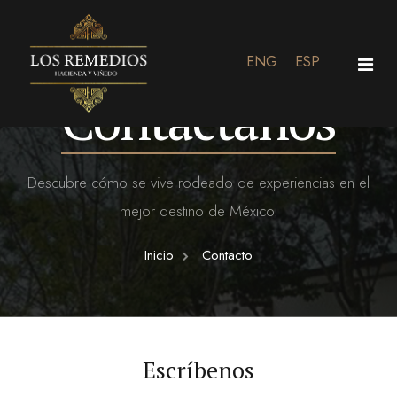
ENG
ESP
Contáctanos
Inicio
Residencial
Descubre cómo se vive rodeado de experiencias en el
mejor destino de México.
Viñedo y Restaurante
Inicio
Contacto
Eventos
Contacto
Tienda
Escríbenos